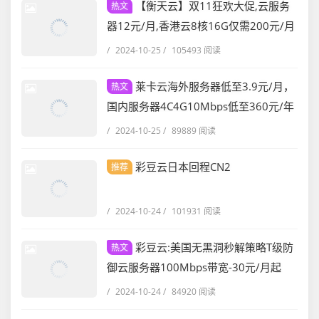
【衡天云】双11狂欢大促,云服务
热文
器12元/月,香港云8核16G仅需200元/月
/
2024-10-25
/
105493 阅读
莱卡云海外服务器低至3.9元/月，
热文
国内服务器4C4G10Mbps低至360元/年
/
2024-10-25
/
89889 阅读
彩豆云日本回程CN2
推荐
/
2024-10-24
/
101931 阅读
彩豆云:美国无黑洞秒解策略T级防
热文
御云服务器100Mbps带宽-30元/月起
/
2024-10-24
/
84920 阅读