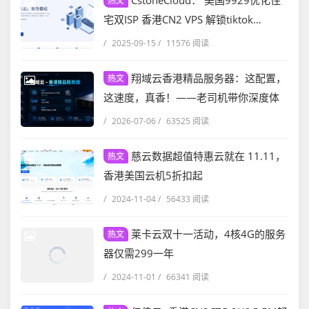
CstoneCloud： 美国9929优化住
热文
宅双ISP 香港CN2 VPS 解锁tiktok
ChatGPT等等 月付九折 年付七五折
/
2025-09-15
/
11576 阅读
翔域云香港精品服务器：这配置，
热文
这速度，真香！——老司机带你深度体
验
/
2026-07-06
/
63525 阅读
慈云数据超值特惠云就在 11.11，
热文
香港美国云机5折扣起
/
2024-11-04
/
56433 阅读
莱卡云双十一活动，4核4G的服务
热文
器仅需299一年
/
2024-11-01
/
66341 阅读