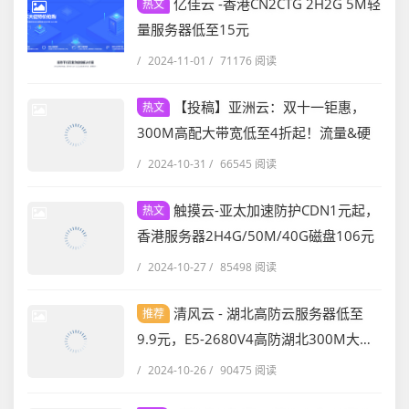
亿佳云 -香港CN2CTG 2H2G 5M轻
热文
量服务器低至15元
/
2024-11-01
/
71176 阅读
【投稿】亚洲云：双十一钜惠，
热文
300M高配大带宽低至4折起！流量&硬
盘免费翻倍！服务器免费送！
/
2024-10-31
/
66545 阅读
触摸云-亚太加速防护CDN1元起，
热文
香港服务器2H4G/50M/40G磁盘106元
/
2024-10-27
/
85498 阅读
清风云 - 湖北高防云服务器低至
推荐
9.9元，E5-2680V4高防湖北300M大带
宽低至50元
/
2024-10-26
/
90475 阅读