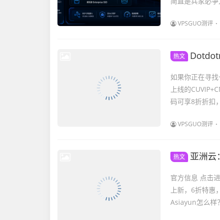
简直是兵家必争之地
VPSGUO测评
Dotdotn
热文
如果你正在寻找一
上线的CUVIP
码可享8折折扣，
VPSGUO测评
亚洲云：
热文
官方信息 点击进
上新，6折特惠，
Asiayun怎么样