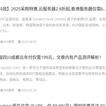
技】2025采购特惠,云服务器2.8折起,香港服务器仅需600元
DC运营经验，是香港 SonderCloud Limited 旗下的老牌IDC品牌，主营
、日本、新加坡、韩国等地骨干级机房优质资源，BGP国际多线网络，三
TG...
VPS推荐
2025-04-03
服四川成都云年付仅需199元，文章内有产品测评解析！
.qzyidc.com）是一家专注于提供高效带宽和创新解决方案的云计算服务
活、自动化和低成本的IT基础设施建设，帮助企业实现数字化转型和业务
网站、金融云、电商云、移动云...
VPS推荐
2025-03-30
g 原生住宅 IP VPS，仅 $9.99/月！限时优惠高达 50%！ 超高速稳定连接，低延迟，适用于 跨境电商、流媒体、游戏加速、远程办公，助您畅享全球网络！