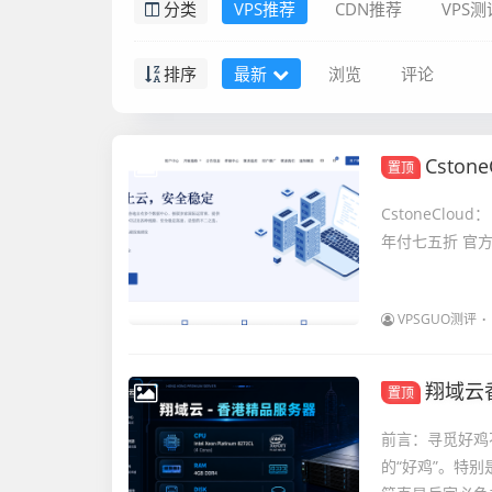
分类
VPS推荐
CDN推荐
VPS测
排序
最新
浏览
评论
CstoneCl
置顶
CstoneCloud
年付七五折 官方网站：h
VPSGUO测评
翔域云
置顶
前言：寻觅好鸡
的“好鸡”。特