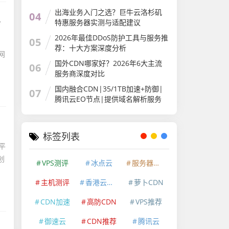
出海业务入门之选？巨牛云洛杉矶
04
特惠服务器实测与适配建议
2026年最佳DDoS防护工具与服务推
05
荐：十大方案深度分析
网
国外CDN哪家好？2026年6大主流
06
服务商深度对比
国内融合CDN|35/1TB加速+防御|
07
腾讯云EO节点|提供域名解析服务
标签列表
平
创
VPS测评
冰点云
服务器测评
主机测评
香港云服务器
萝卜CDN
CDN加速
高防CDN
VPS推荐
御速云
CDN推荐
腾讯云