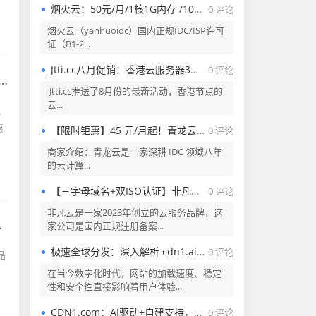
烟火云：50元/月/1核1G内存 /10G SSD空间/2TB流量/100Mbps端口/KVM/美国NTT双ISP家宽/CMIN2&9929评测（量大3x元）
0 评论
烟火云（yanhuoidc）国内正规IDC/ISP许可
证（B1-2...
Jtti.cc八月促销：香港云服务器3折，最低月付$2.77起，香港专用服务器限时特价$148
0 评论
Jtti.cc推送了8月份的最新活动，香港节点的
云...
矶
惠
【限时钜惠】45 元/月起！青龙云襄阳电信云服务器 — 4C4G10M 200G 高防
0 评论
商家介绍：青龙云是一家深耕 IDC 领域八年
的云计算...
【三字母域名+双ISO认证】非凡云洛杉矶VPS深度测评：CN2/9929/CMIN2三线加持，4核4G仅20元起？
0 评论
非凡云是一家2023年创立的云服务品牌，这
家公司是国内正规注册备案...
极速全球分发：深入解析 cdn1.ai 的产品优势与应用场景
0 评论
品
在当今数字化时代，网站的加载速度、稳定
性和安全性直接影响着用户体验...
CDN1.com：AI驱动+自建支持，免费CDN让你的网站飞起来！
0 评论