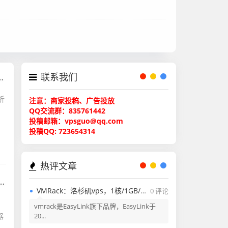
联系我们
折
注意：商家投稿、广告投放
QQ交流群：835761442
投稿邮箱：vpsguo@qq.com
投稿QQ: 723654314
热评文章
VMRack：洛杉矶vps，1核/1GB/50GB/300GB@200Mbps带宽，$3/月，AS9929+CMIN2+电信CN2 GIA线路等其它产品，含测评报告！
0 评论
力
vmrack是EasyLink旗下品牌，EasyLink于
器
20...