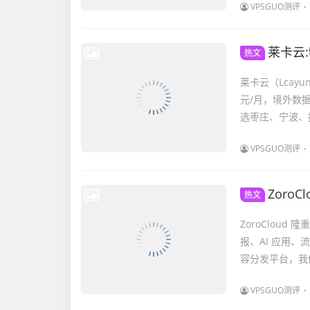
VPSGUO测评
莱卡云:
热文
莱卡云（Lcay
元/月，境外数
选枣庄、宁波、
VPSGUO测评
ZoroC
热文
ZoroCloud
报、AI 应用
容分发平台，我们
VPSGUO测评