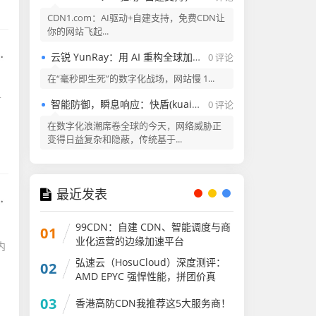
CDN1.com：AI驱动+自建支持，免费CDN让
你的网站飞起...
云锐 YunRay：用 AI 重构全球加速与安全的新范式
0 评论
在“毫秒即生死”的数字化战场，网站慢 1...
可
智能防御，瞬息响应：快盾(kuaidun.ai) —— 新一代AI驱动的云安全平台
0 评论
在数字化浪潮席卷全球的今天，网络威胁正
变得日益复杂和隐蔽，传统基于...
最近发表
99CDN：自建 CDN、智能调度与商
01
业化运营的边缘加速平台
内
弘速云（HosuCloud）深度测评：
02
AMD EPYC 强悍性能，拼团价真
香！
03
香港高防CDN我推荐这5大服务商！