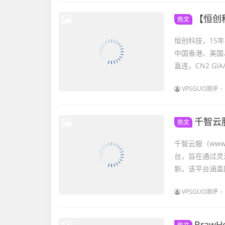
【恒创科
热文
恒创科技，15年I
中国香港、美国
直连，CN2 GIA/C
VPSGUO测评
千智云
热文
千智云服（www
台，旨在通过灵
新。该平台涵盖
VPSGUO测评
BrawHostin