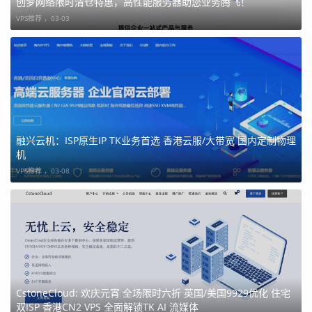
创梦网络限时清仓特惠，高性能服务器助您业务腾飞！
G
VPS推荐 ，
03-03
B
4
8G
4
1
300
2
1
¥5
立
型
核
0
0
Mb
0
个
5.
即
G
0
ps
0
00
抢
0
G
购
G
融兴云机：ISP原生IP TK业务首选 香港云服/大带宽 国内定制物理
机
C
8
8G/
4
1
500
2
1
¥7
立
VPS推荐 ，
03-08
型
核
16
0
0
Mb
0
个
8.
即
G
G
0
ps
0
00
抢
0
G
购
G
D
1
16
4
1
500
2
1
¥1
立
CstoneCloud: 欢庆元宵 全场限时六折 英国/美国9929优化 住宅
型
6
G/3
0
0
Mb
0
个
4
即
双ISP 香港CN2 VPS 全面解锁TK AI 流媒体