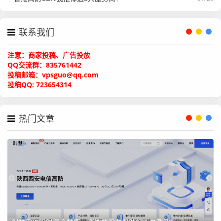
续费同价，支持备案、IPv6、25端口。提供200G防御+傲盾
CC防护
联系我们
年付流量翻倍（需提交工单申请）
注意：商家投稿、广告投放
5折优惠码：
9pdXnyIN
QQ交流群：835761442
投稿邮箱：vpsguo@qq.com
4折优惠码：
Uqipdb4u
投稿QQ: 723654314
型
C
内
硬
月
带
防
备
活
购
号
P
存
盘
流
宽
御
份
动
买
热门文章
U
量
价
链
接
A
2
4G
4
1
300
2
1
¥4
立
型
核
0
0
Mb
0
个
5.
即
G
0
ps
0
00
抢
0
G
购