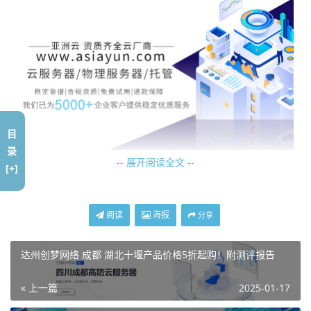
目
录
-- 展开阅读全文 --
[+]
本次活动主题：
新春云启，最低4折起，年付折上折+流量翻倍！500M大带
阅读
海报
分享
宽200G高防服务器！
达州创梦网络 成都 湖北十堰产品价格5折起购！附测评报告
商家简介：
« 上一篇
2025-01-17
亚洲云Asiayun怎么样？亚洲云Asiayun好不好？亚洲云由企