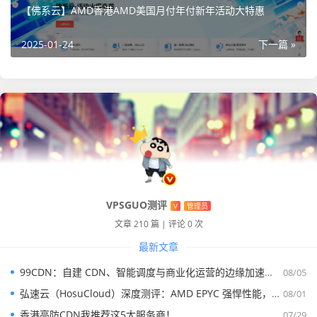
【佛系云】AMD香港AMD美国月付年付新年活动大特惠
业运营，拥有ICP/ISP/IDC/CDN等资质，同时是创宇安全信
用企业，亚洲云团队成立于2018年，经过多次品牌升级。主
2025-01-24
下一篇 »
要销售主VPS服务器，提供云服务器和物理服务器，云服务
器资源覆盖中国大陆、境外亚洲、欧洲、非洲、北美、南美
洲，境外线路有三网CN2、三网顶级、三网BGP及国际BGP
等多种线路，有需要的朋友可以入手试试。亚洲云自开业以
来一直有着良好的产品稳定性及服务态度，支持3天内全额
退款，14天及30天内无理由折算退款，业界口碑良好。支持
支付宝、微信、对公打款。
活动详情（活动时间即日起至2025年2月12日2
VPSGUO测评
V
管理员
3:59:59）
文章 210 篇
|
评论 0 次
最新文章
(aff=PJVPCGAH可换成您的aff标识)
99CDN：自建 CDN、智能调度与商业化运营的边缘加速平台
08/05
活动①：
弘速云（HosuCloud）深度测评：AMD EPYC 强悍性能，拼团价真香！
08/01
湖北大带宽套餐云服务器A、B型5折续费同价，C、D型4折
香港高防CDN我推荐这5大服务商！
07/29