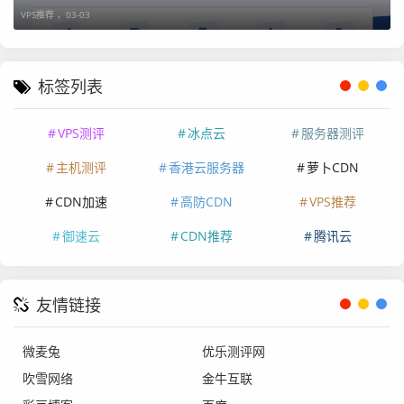
核
2G
G
0
ps
0
6.
抢
VPS推荐 ，
03-03
0
G
00
购
G
标签列表
活动②：
VPS测评
冰点云
服务器测评
香港精品、美国精品套餐云服务器月付、季付新购6折，半
主机测评
香港云服务器
萝卜CDN
年付5折，年付5折+免费翻倍流量（最多1000G）。
CDN加速
高防CDN
VPS推荐
购买开通后，可提交工单申请订购周期8折永久续费优惠。
御速云
CDN推荐
腾讯云
注：流量翻倍需要提交工单申请
6折优惠码：
newyear6
友情链接
5折优惠码：
newyear5
美国精品，E5-2696v4/金牌CPU随机，NvMe硬盘，CN2+9
微麦兔
优乐测评网
929+CMIN2线路。
吹雪网络
金牛互联